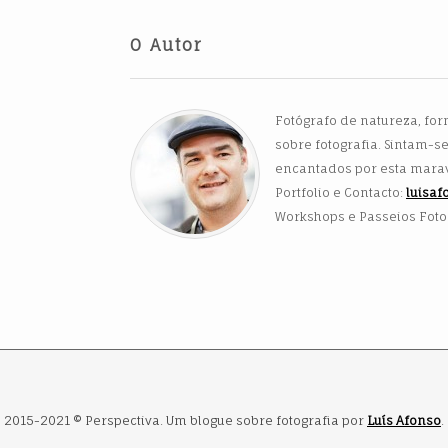
O Autor
Fotógrafo de natureza, fo
sobre fotografia. Sintam-s
encantados por esta maravi
Portfolio e Contacto:
luisa
Workshops e Passeios Foto
2015-2021 © Perspectiva. Um blogue sobre fotografia por
Luís Afonso
.