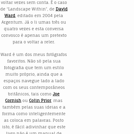
voltar vezes sem conta. É o caso
de “Landscape Within”, de
David
Ward
, editado em 2004 pela
Argentum. Já o li umas três ou
quatro vezes e esta conversa
convosco é apenas um pretexto
para o voltar a reler.
Ward é um dos meus fotógrafos
favoritos. Não só pela sua
fotografia que tem um estilo
muito próprio, ainda que a
espaços navegue lado a lado
com os seus contemporâneos
britânicos, tais como
Joe
Cornish
ou
Colin Prior
, mas
também pelas suas ideias e a
forma como inteligentemente
as coloca em palavras. Posto
isto, é fácil adivinhar que este
livro não é um manual de